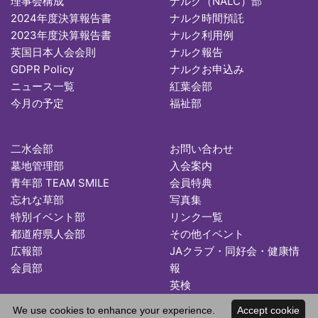
理事会構成
ナルク（NALC）部
2024年度決算報告書
ナルク時間預託
2023年度決算報告書
ナルク利用例
英国日本人会会則
ナルク報告
GDPR Policy
ナルクお申込み
ニュース一覧
紅葉会部
今月の予定
福祉部
二水会部
お問い合わせ
墓地管理部
入会案内
青年部 TEAM SMILE
会員特典
忘れな草部
写真集
特別イベント部
リンク一覧
都道府県人会部
その他イベント
広報部
JAクラブ・同好会・健康情
会員部
報
英検
We use cookies to enhance your experience.
Accept cookie