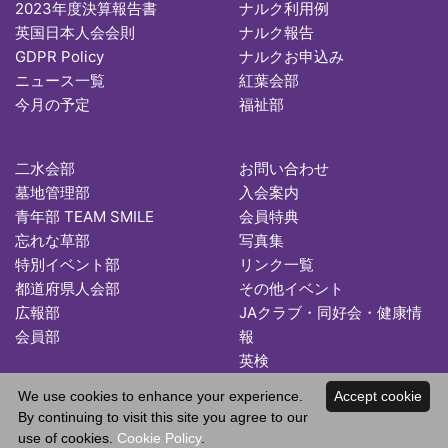
2023年度決算報告書
ナルク利用例
英国日本人会会則
ナルク報告
GDPR Policy
ナルクお申込み
ニュース一覧
紅葉会部
今月の予定
福祉部
二水会部
お問い合わせ
墓地管理部
入会案内
青年部 TEAM SMILE
会員特典
忘れな草部
写真集
特別イベント部
リンク一覧
都道府県人会部
その他イベント
広報部
JAクラブ・同好会・健康情
会員部
報
英検
We use cookies to enhance your experience.
Accept cookie
By continuing to visit this site you agree to our
use of cookies.
Cookie Policy
.
Copyright © 2026 Japan Association in the UK. All Rights Reserved.