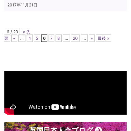
2017年11月21日
6 / 20
« 先
頭
«
...
4
5
6
7
8
...
20
...
»
最後 »
英国日本人会ブログ