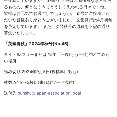
空が続いていますが、”花曇り”と呼ばれる優雅な形容があ
るものの、何となくうっとうしく思われる日々ですね。
皆様はお元気でお過ごしでしょうか。 春号にご投稿いた
だいた皆様ありがとうございました。 文集発行は4月初旬
を予定しています。 また、次号秋号の原稿を下記の通り
募集いたします。
『英国春秋』2024年秋号(No.45)
タイトル:フリーまたは 特集「一度(もう一度)訪れてみた
い場所」
締め切り:2024年9月5日(投稿早目歓迎)
枚数:A4 2〜3枚(出来ればワード添付)
送付先:
bunshu@japan-association.local