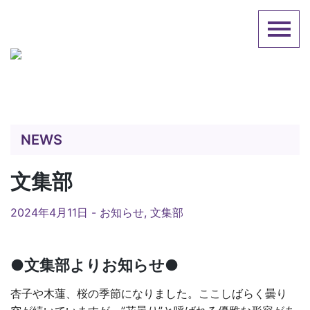
Skip
英国日本人会
to
content
NEWS
文集部
2024年4月11日 -
お知らせ
,
文集部
●文集部よりお知らせ●
杏子や木蓮、桜の季節になりました。ここしばらく曇り