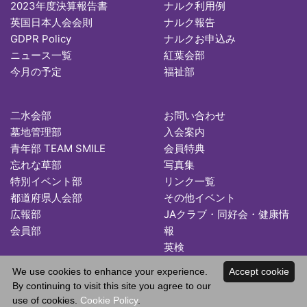
2023年度決算報告書
ナルク利用例
英国日本人会会則
ナルク報告
GDPR Policy
ナルクお申込み
ニュース一覧
紅葉会部
今月の予定
福祉部
二水会部
お問い合わせ
墓地管理部
入会案内
青年部 TEAM SMILE
会員特典
忘れな草部
写真集
特別イベント部
リンク一覧
都道府県人会部
その他イベント
広報部
JAクラブ・同好会・健康情
会員部
報
英検
We use cookies to enhance your experience.
Accept cookie
By continuing to visit this site you agree to our
use of cookies.
Cookie Policy
.
Copyright © 2026 Japan Association in the UK. All Rights Reserved.