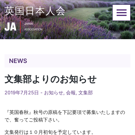
Skip
英国日本人会
to
content
NEWS
文集部よりのお知らせ
2019年7月25日 -
お知らせ
,
会報
,
文集部
『英国春秋』秋号の原稿を下記要項で募集いたしますの
で、奮ってご投稿下さい。
文集発行は１０月初旬を予定しています。