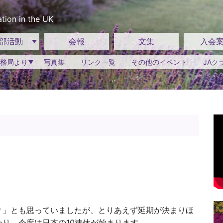
tion in the UK
部活動
会報
文集
入会
務局より
写真集
リンク一覧
その他のイベント
JAク
？」とも思っていましたが、とりあえず延期が決まりほ
り、今度は日本の10連休が始まります。