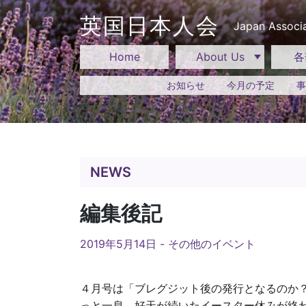
Skip
to
英国日本人会
Japan Associa
content
Home
About Us
各
お知らせ
今月の予定
事
NEWS
編集後記
2019年5月14日 -
その他のイベント
４月号は「ブレグジット後の発行となるのか
っと一息。好天が続いたイースター休みが終わ