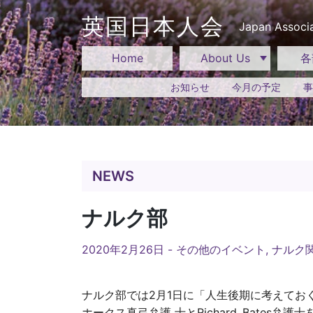
Skip
to
英国日本人会
Japan Associa
content
Home
About Us
各
お知らせ
今月の予定
事
NEWS
ナルク部
2020年2月26日 -
その他のイベント
,
ナルク
ナルク部では2月1日に「人生後期に考えてお
ホークス真弓弁護 士とRichard_Bates