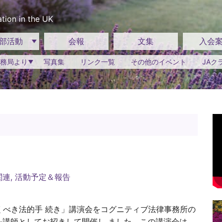
tion in the UK
部活動
会報
文集
入会
務局より
写真集
リンク一覧
その他のイベント
JAク
関連
,
活動予定＆報告
くべき法的手 続き」講演会をコグニティブ法律事務所の
弁護士を講師としてお招きして開催し ました。この講演会は、