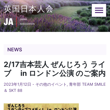
Skip
英国日本人会
to
content
NEWS
2/17吉本芸人 ぜんじろう ライ
ブ in ロンドン公演 のご案内
2023年1月12日 -
その他のイベント
,
青年部 TEAM SMILE
＆ SKT 88