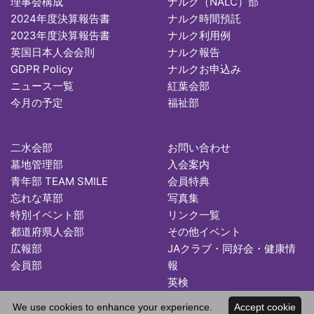
理事会構成
ナルク（NALC）部
2024年度決算報告書
ナルク時間預託
2023年度決算報告書
ナルク利用例
英国日本人会会則
ナルク報告
GDPR Policy
ナルクお申込み
ニュース一覧
紅葉会部
今月の予定
福祉部
二水会部
お問い合わせ
墓地管理部
入会案内
青年部 TEAM SMILE
会員特典
忘れな草部
写真集
特別イベント部
リンク一覧
都道府県人会部
その他イベント
広報部
JAクラブ・同好会・健康情
会員部
報
英検
We use cookies to enhance your experience.
Accept cookie