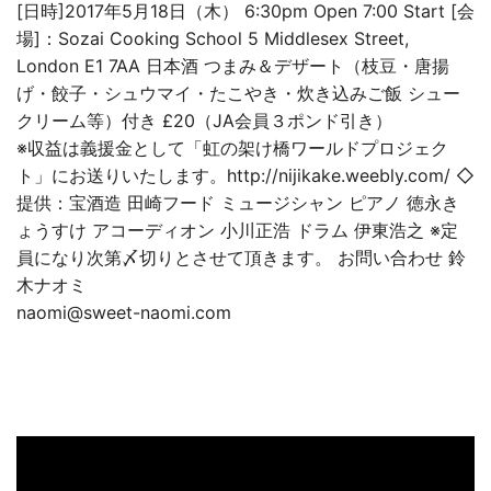
[日時]2017年5月18日（木） 6:30pm Open 7:00 Start [会
場]：Sozai Cooking School 5 Middlesex Street,
London E1 7AA 日本酒 つまみ＆デザート（枝豆・唐揚
げ・餃子・シュウマイ・たこやき・炊き込みご飯 シュー
クリーム等）付き £20（JA会員３ポンド引き）
※収益は義援金として「虹の架け橋ワールドプロジェク
ト」にお送りいたします。http://nijikake.weebly.com/ ◇
提供：宝酒造 田崎フード ミュージシャン ピアノ 徳永き
ょうすけ アコーディオン 小川正浩 ドラム 伊東浩之 ※定
員になり次第〆切りとさせて頂きます。 お問い合わせ 鈴
木ナオミ
naomi@sweet-naomi.com