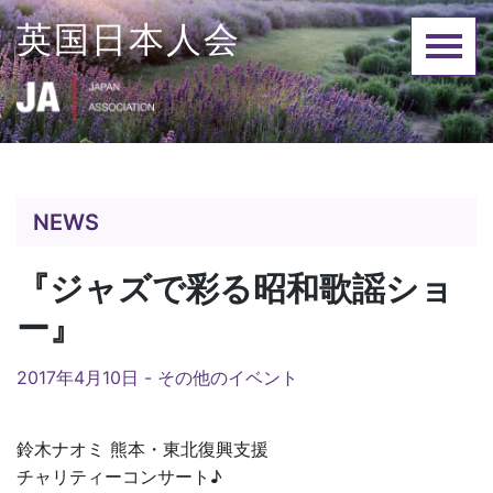
Skip
英国日本人会
to
content
NEWS
『ジャズで彩る昭和歌謡ショ
ー』
2017年4月10日 -
その他のイベント
鈴木ナオミ 熊本・東北復興支援
チャリティーコンサート♪