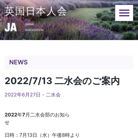
Skip
英国日本人会
to
content
NEWS
2022/7/13 二水会のご案内
2022年6月27日 -
二水会
2022
年
7
月二水会部のお知ら
せ
日時：7月13日（水）午後8時より