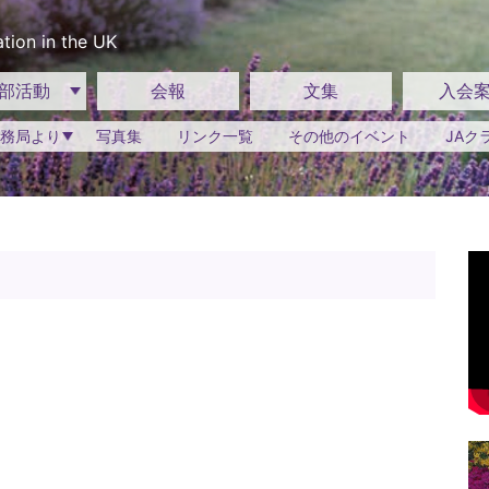
tion in the UK
部活動
会報
文集
入会
務局より
写真集
リンク一覧
その他のイベント
JAク