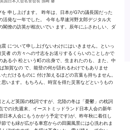
 英国日本人会名誉会長 孫崎 馨
を 申し上げます。 昨年は、日本がG7の議長国だった
の活発な一年でした。 今年も早速河野太郎デジタル大
の閣僚の訪英が相次いでい ます。辰年にふさわしい、ダ
。
震 について申し上げないわけにはいきません。といっ
災者 の方々への寸志をお送りするくらいのことしかで
のある小 松という町の出身で、生まれたのも、また、中
えば加賀なの で、能登の何が語れるわけでもありませ
いただけるものに 付け加えるほどの言葉も持ちません。
と思います。もちろん、時宜を得た災害などというもの
ほとんど英国の枕詞ですが、北陸の冬は「憂鬱」の枕詞
点での)先週末、イーストミッドランド日本人会の新年
部日本人会にもうかがう予定です)が、昨年秋に着任し
季節でも緑が広がる車窓からの田園風景には心洗われま