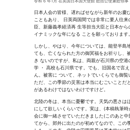
令和 6 年1月 在英国日本国大使館 総括公使兼総領事
日本人会の皆様、遅ればせながら新年のお慶び
こともあり、 日英両国間では非常に要人往来
臣、新藤義孝経済再 生等担当大臣と日本から
イナミックな年になる ことを願っております
しかし、やはり、今年については、能登半島地
ても、亡くなられた方の御冥福をお祈りし、被
き ないのですが、私は、両親が石川県の空港
学 ・ 高校も石川県です。でも、旧国名で言
ん。被害に ついて、ネットでいくらでも御覧
ただ、この季節の災害は本当にむごいことだ
があるわけではないわけですけど。
北陸の冬は、本当に憂鬱です。天気の悪さは
にして欲しいくらいです。実は、(本稿執筆時
会に御一緒させていただきました(このあと中
てから、郊外に出たのが初めてなので、この