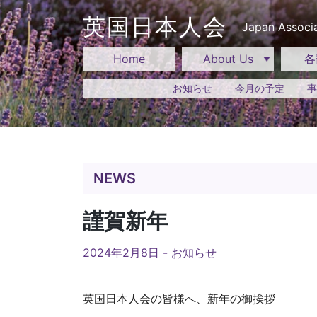
Skip
to
英国日本人会
Japan Associa
content
Home
About Us
各
お知らせ
今月の予定
事
NEWS
謹賀新年
2024年2月8日 -
お知らせ
英国日本人会の皆様へ、新年の御挨拶