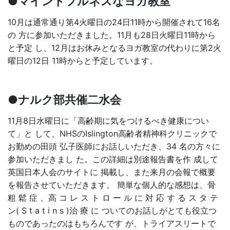
●マインドフルネスなヨガ教室
10月は通常通り第4火曜日の24日11時から開催されて16名
の 方に参加いただきました。11月も28日火曜日11時から
と予定 し、12月はお休みとなるヨガ教室の代わりに第2火
曜日の12日 11時からと予定しています。
●ナルク部共催二水会
11月8日水曜日に「高齢期に気をつけるべき健康につい
て」と して、NHSのIslington高齢者精神科クリニックで
お勤めの田頭 弘子医師にお話しいただき、34 名の方々に
参加いただきまし た。この詳細は別途報告書を作 成して
英国日本人会のサイトに 掲載し、また来月の会報で概要
を報告させていただきます。 簡単な個人的な感想は、骨
粗 鬆 症 、高 コ レ ス ト ロ ー ル に 対 応 す る ス タ テ
ン( S t a t i n s )治 療 に ついてのお話しがとても役立つ
ものであったのはもちろんです が、トライアスリートで