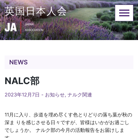
Skip
英国日本人会
to
content
NEWS
NALC部
2023年12月7日 -
お知らせ
,
ナルク関連
11月に入り、歩道を埋め尽くす色とりどりの落ち葉が秋の
深ま りを感じさせる日々ですが、皆様はいかがお過ごし
でしょうか。 ナルク部の今月の活動報告をお届けしま
す。