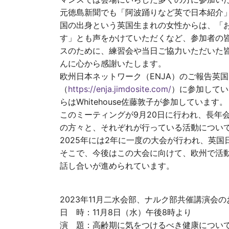
元徳島新聞でも「阿波踊りなど英で日本紹介
国の出身という英国生まれの女性からは、「
す」とも声をかけていただくなど、参加者の
スのために、練習会や当日ご協力いただいた
んに心から感謝いたします。
欧州日本ネットワーク（ENJA）のご報告英国
（
https://enja.jimdosite.com/
）に参加してい
らはWhitehouse佐藤敦子が参加しています。
このミーティングが9月20日に行われ、長年
の方々と、それぞれが行っている活動につい
2025年には2年に一度の大会が行われ、英
そこで、今後はこの大会に向けて、欧州で活
話し合いが進められています。
2023年11月二水会部、ナルク部共催講演会
日 時：11月8日（水）午後8時より
演 題：高齢期に気をつけるべき健康につ