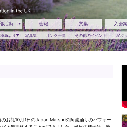
tion in the UK
部活動
会報
文集
入会
務局より
写真集
リンク一覧
その他のイベント
JAク
力のお礼10月1日のJapan Matsuriの阿波踊りのパフォー
ただき無事終えることができました。当日の様子は、地