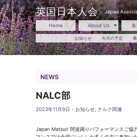
Skip
to
英国日本人会
Japan Associa
content
Home
About Us
各
お知らせ
今月の予定
事
NEWS
NALC部
2023年11月9日 -
お知らせ
,
ナルク関連
Japan Matsuri 阿波踊りパフォーマンスご協
マンスでは会場にいらした多くの方に参加い