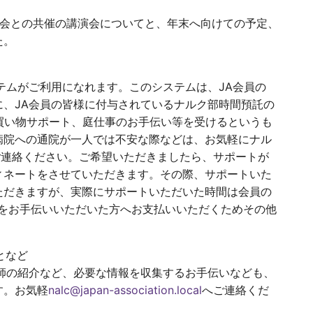
二水会との共催の講演会についてと、年末へ向けての予定、
た。
テムがご利用になれます。このシステムは、JA会員の
、JA会員の皆様に付与されているナルク部時間預託の
買い物サポート、庭仕事のお手伝い等を受けるというも
病院への通院が一人では不安な際などは、お気軽にナル
ご連絡ください。ご希望いただきましたら、サポートが
ィネートをさせていただきます。その際、サポートいた
ただきますが、実際にサポートいただいた時間は会員の
トをお手伝いいただいた方へお支払いいただくためその他
となど
師の紹介など、必要な情報を収集するお手伝いなども、
す。お気軽
nalc@japan-association.local
へご連絡くだ