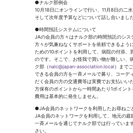
●ナルク部例会
10月18日にオンラインで行い、11月8日の
そして次年度予算などについて話し合いまし
●時間預託システムについて
JAの会員の方々はナルク部の時間預託のシス
方々が気兼ねなくサポートを依頼できるように
ための10ポイントを利用して、病院の付添、
のです。そこで、お怪我で買い物が難しい、
ク部（
nalc@japan-association.local
）まで
できる会員の方を一斉メールで募り、コーデ
だく会員の方の交通費等は実費でお支払いい
方保有のポイントから一時間あたり1ポイン
費用は基本的に発生しません。
●JA会員のネットワークを利用したお尋ねご
JA会員のネットワークを利用して、地元の庭
一斉メールを通じてナルク部では行っていま
さい。