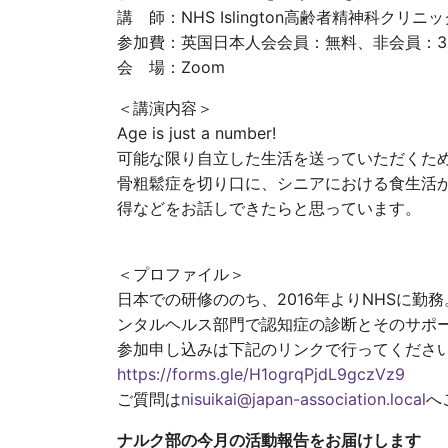
講 師：NHS Islington高齢者精神科クリ
参加費：英国日本人会会員：無料、非会員：3
会 場：Zoom
＜講演内容＞
Age is just a number!
可能な限り自立した生活を送っていただくた
骨粗鬆症を切り口に、シニアにおける食生活
得などをお話しできたらと思っています。
＜プロファイル＞
日本での研修ののち、2016年よりNHSに勤務。
ンタルヘルス部門で認知症の診断とそのサポ
参加申し込みは下記のリンクで行ってくださ
https://forms.gle/H1ogrqPjdL9gczVz9
ご質問は
nisuikai@japan-association.local
へ
ナルク部の今月の活動報告をお届けします