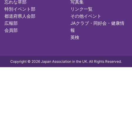
忘れな草部
写真集
特別イベント部
リンク一覧
都道府県人会部
その他イベント
広報部
JAクラブ・同好会・健康情
会員部
報
英検
Copyright © 2026 Japan Association in the UK. All Rights Reserved.