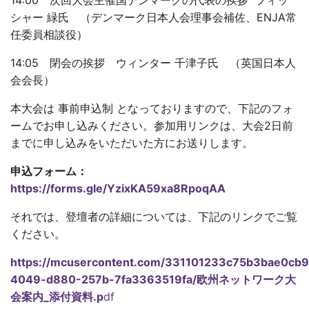
14:00 次回大会主催国デンマークの代表の挨拶 フィッ
シャー 緑氏 （デンマーク日本人会理事会補佐、ENJA常
任委員相談役）
14:05 閉会の挨拶 ウィンター 千津子氏 （英国日本人
会会長）
本大会は 事前申込制 となっておりますので、下記のフォ
ームでお申し込みください。参加用リンクは、大会2日前
までに申し込みをいただいた方にお送りします。
申込フォーム：
https://forms.gle/YzixKA59xa8RpoqAA
それでは、登壇者の詳細については、下記のリンクでご覧
ください。
https://mcusercontent.com/331101233c75b3bae0cb9c
4049-d880-257b-7fa3363519fa/欧州ネットワーク大
会案内_添付資料.p
df