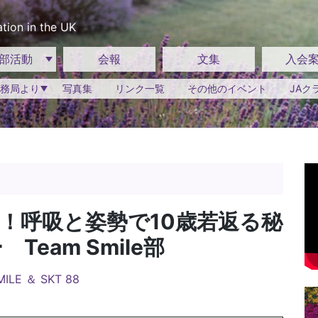
tion in the UK
部活動
会報
文集
入会
務局より
写真集
リンク一覧
その他のイベント
JAク
らず！呼吸と姿勢で10歳若返る秘
eam Smile部
ILE ＆ SKT 88