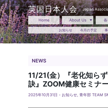
Skip
to
英国日本人会
Japan Associa
content
Home
About Us
各
お知らせ
今月の予定
事
NEWS
11/21(金）『老化知
訣』ZOOM健康セミナー T
2025年10月31日 -
お知らせ
,
青年部 TEAM SM