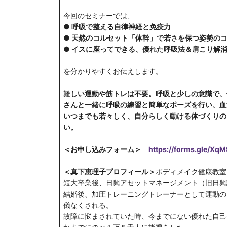
今回のセミナーでは、
● 呼吸で整える自律神経と免疫力
● 天然のコルセット「体幹」で若さを保つ姿勢の
● イスに座ってできる、優れた呼吸法＆肩こり解
を分かりやすくお伝えします。
難
しい運動や筋トレは不要。呼吸と少しの意識で、
さんと一緒に呼吸の練習と簡単なポーズを行い、血
いつまでも若々しく、自分らしく動ける体づくりの
い。
＜お申し込みフォーム＞
https://forms.gle/
＜真下恵理子プロフィール＞
ボディメイク健康教室『pl
短大卒業後、日興アセットマネージメント（旧日興
結婚後、加圧トレーニングトレーナーとして運動の
儀なくされる。
故障に悩まされていた時、今までにない優れた自己