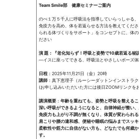
Team Smile部 健康セミナーご案内
のべ１万５千人に呼吸法を指導していらっしゃる、
免疫力を高め、体を若返らせる方法を教えてくださ
られる体づくりをサポート」をコンセプトに、体の
ださい
演 題：『老化知らず！呼吸と姿勢で10歳若返る秘
―イスに座ってできる、呼吸法とやさしいポーズ体
日程
：2025年11月21日（金）20時
講師
：真下恵理子（ルーシーダットンインストラクター・
(お申し込みいただいた方には後日ZOOMリンクを
講演概要
：
年齢を重ねても、姿勢と呼吸を整えるこ
深い呼吸ができるようになると、自律神経が整い、
免疫力も上がり不調が無くなり、体質が変わられる
肩こりや腰の違和感、便秘や睡眠の悩みまでスッキ
柔軟性や筋力に自信がない方も、どなたでも何歳か
す。