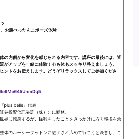
コツ
消、お腹ぺったんこポーズ体験
体の内側から変化を感じられる内容です。講座の最後には、皆
流がアップを一緒に体験！心も体もスッキリ整えましょう。
ヒントをお伝えします。どうぞリラックスしてご参加くださ
XqM9e9Me645UnmDq5
us belle』代表
証券投資信託委託（株））に勤務。
世界に転身するが、怪我をしたことをきっかけに方向転換を余
整体のルーシーダットンに魅了され広めて行こうと決意し、こ