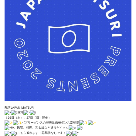
配信JAPAN MATSURI
無料
〔26日（土），27日〔日）開催）
バブリーダンスの登美丘高校ダンス部登場
他、民謡、料理、和太鼓など盛りだくさん
こちら観れます！再配信なしです！