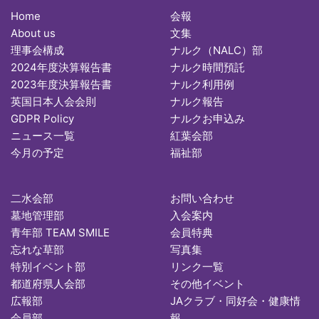
Home
会報
About us
文集
理事会構成
ナルク（NALC）部
2024年度決算報告書
ナルク時間預託
2023年度決算報告書
ナルク利用例
英国日本人会会則
ナルク報告
GDPR Policy
ナルクお申込み
ニュース一覧
紅葉会部
今月の予定
福祉部
二水会部
お問い合わせ
墓地管理部
入会案内
青年部 TEAM SMILE
会員特典
忘れな草部
写真集
特別イベント部
リンク一覧
都道府県人会部
その他イベント
広報部
JAクラブ・同好会・健康情
会員部
報