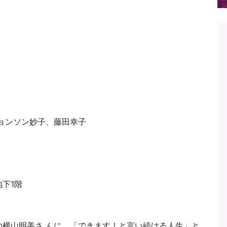
ョンソン妙子、藤田幸子
 地下1階
横山明美さ んに、「できます！と言い続ける人生」と