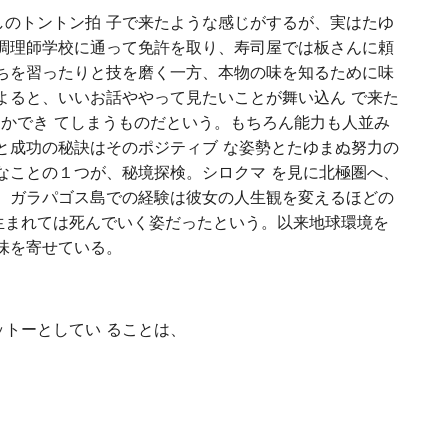
のトントン拍 子で来たような感じがするが、実はたゆ
調理師学校に通って免許を取り、寿司屋では板さんに頼
ちを習ったりと技を磨く一方、本物の味を知るために味
よると、いいお話ややって見たいことが舞い込ん で来た
とかでき てしまうものだという。もちろん能力も人並み
と成功の秘訣はそのポジティブ な姿勢とたゆまぬ努力の
なことの１つが、秘境探検。シロクマ を見に北極圏へ、
、ガラパゴス島での経験は彼女の人生観を変えるほどの
生まれては死んでいく姿だったという。以来地球環境を
味を寄せている。
トーとしてい ることは、