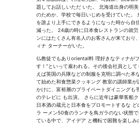
題してお話しいただ いた。 北海道出身の明
のためか、学校で毎日いじめを受けていた。 
を誰より上手にできるようになった時から自
減った。 24歳の時に日本食レストランの就
ンにはたくさん有名人のお客さんが来ており
ィナ ターナーがいた。
仏教徒でもありoriental料 理好きなティ
す！”といって雇われる。その後会社員として
えば英国の兵隊などの制服を克明に調べた本な
て始めた和食惣菜クッキング 教室の講師業が
かけに、富裕層のプライベートダイニングも手
のテレビに も出演。 さらに近年は豪華客船
日本酒の蔵元と日本食をプロモートするな ど
ラ ーメン50食のランチを鳥ガラのない状態
ている中で、アイデア と機転で困難を楽しみ