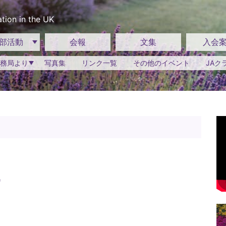
tion in the UK
部活動
会報
文集
入会
務局より
写真集
リンク一覧
その他のイベント
JAク
会