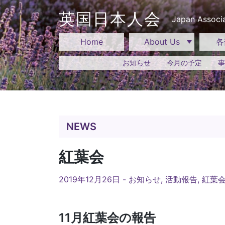
Skip
to
英国日本人会
Japan Associa
content
Home
About Us
各
お知らせ
今月の予定
事
NEWS
紅葉会
2019年12月26日 -
お知らせ
,
活動報告
,
紅葉
11月紅葉会の報告