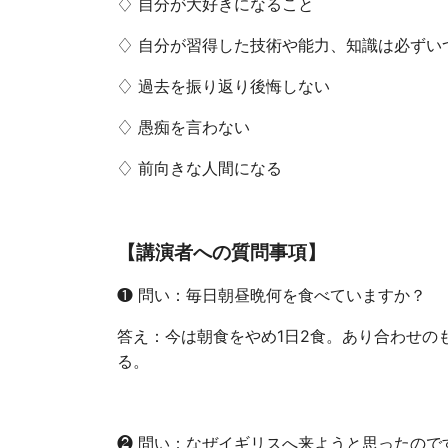
♢ 自分が大好きになること
♢ 自分が習得した技術や能力、知識は必ずい
♢ 過去を振り返り後悔しない
♢ 愚痴を言わない
♢ 前向きな人間になる
【講演者への質問事項】
❶ 問い：毎日朝昼晩何を食べていますか？
答え：今は朝食をやめ1日2食。あり合わせの
る。
❷ 問い：なぜイギリスへ来ようと思ったので