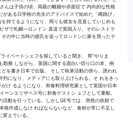
美さんは子供の頃、両親の離婚や赤面症で 内向的な性格
だがある日学校の先生のアドバイスで始めた「縄跳び」
信を持てるようになり、周りも彼女を見直していじめも
労ビザで札幌—ロンドン 直送で英国入り。そのレストラ
、その中に当時の彼氏を追ってロンドンに家を買ったテ
ナがプライベートシェフを探していると聞き、 即“やりま
も勤務 しながら、英国に関する面白い切り口の本、例
どを書き日本で出版。 そして執筆活動の傍ら、誘われ
評判になり、メディアにも取り上げられる。そ れをきっ
がけ るようになり、和食料理研究家として英国や日本
クイーンエリザベス号に和食ゲストシ ェフとして乗船。
の活動を行っている。しかしQE号では、突然の依頼で
で本格作成しなけ ればならないなど、食材が常に不足し
に変えている。