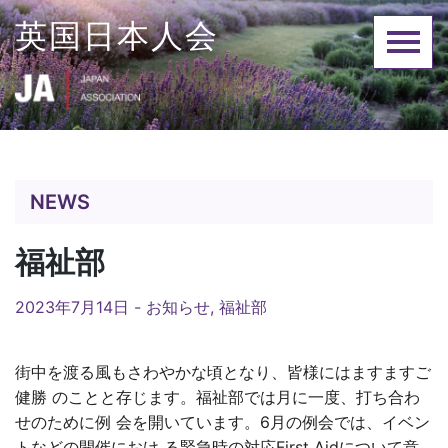
Skip
英国日本人会
to
content
NEWS
福祉部
2023年7月14日 -
お知らせ
,
福祉部
街中を渡る風もさわやかな頃となり、皆様にはますますご
健勝 のことと存じます。福祉部では月に一度、打ち合わ
せのために例 会を開いています。6月の例会では、イベン
トなどの開催におけ る緊急時の対応First Aidについて意