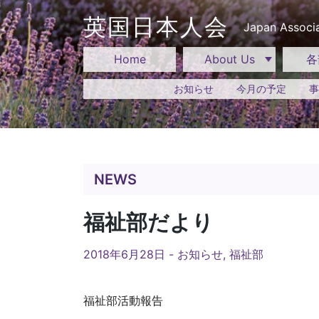
Skip
to
英国日本人会
Japan Associa
content
Home
About Us
各
お知らせ
今月の予定
事
NEWS
福祉部だより
2018年6月28日 -
お知らせ
,
福祉部
福祉部活動報告