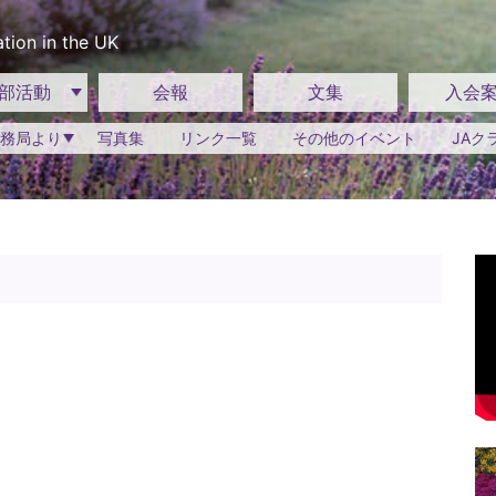
tion in the UK
部活動
会報
文集
入会
務局より
写真集
リンク一覧
その他のイベント
JAク