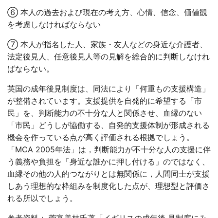
⑥ 本人の過去および現在の考え方、心情、信念、価値観
を考慮しなければならない
⑦ 本人が指名した人、家族・友人などの身近な介護者、
法定後見人、任意後見人等の見解を総合的に判断しなけれ
ばならない。
英国の成年後見制度は、同法により「何重もの支援構造」
が整備されています。支援提供を自発的に希望する「市
民」を、判断能力の不十分な人と関係させ、血縁のない
「市民」どうしが協働する、自発的支援体制が形成される
機会を作っている点が高く評価される根拠でしょう。
「MCA 2005年法」は，判断能力が不十分な人の支援に伴
う義務や負担を「身近な誰かに押し付ける」のではなく、
血縁その他の人的つながりとは無関係に，人間同士が支援
しあう理想的な枠組みを制度化した点が、理想型と評価さ
れる所以でしょう。