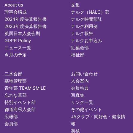
About us
文集
理事会構成
ナルク（NALC）部
2024年度決算報告書
ナルク時間預託
2023年度決算報告書
ナルク利用例
英国日本人会会則
ナルク報告
GDPR Policy
ナルクお申込み
ニュース一覧
紅葉会部
今月の予定
福祉部
二水会部
お問い合わせ
墓地管理部
入会案内
青年部 TEAM SMILE
会員特典
忘れな草部
写真集
特別イベント部
リンク一覧
都道府県人会部
その他イベント
広報部
JAクラブ・同好会・健康情
会員部
報
英検