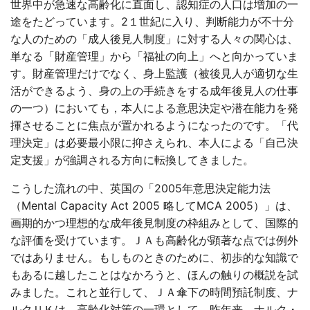
世界中が急速な高齢化に直面し、認知症の人口は増加の一
途をたどっています。2１世紀に入り、判断能力が不十分
な人のための「成人後見人制度」に対する人々の関心は、
単なる「財産管理」から「福祉の向上」へと向かっていま
す。財産管理だけでなく、身上監護（被後見人が適切な生
活ができるよう、身の上の手続きをする成年後見人の仕事
の一つ）においても，本人による意思決定や潜在能力を発
揮させることに焦点が置かれるようになったのです。「代
理決定」は必要最小限に抑さえられ、本人による「自己決
定支援」が強調される方向に転換してきました。
こうした流れの中、英国の「2005年意思決定能力法
（Mental Capacity Act 2005 略してMCA 2005）」は、
画期的かつ理想的な成年後見制度の枠組みとして、国際的
な評価を受けています。ＪＡも高齢化が顕著な点では例外
ではありません。もしものときのために、初歩的な知識で
もあるに越したことはなかろうと、ほんの触りの概説を試
みました。これと並行して、ＪＡ傘下の時間預託制度、ナ
ルクＵＫは、高齢化対策の一環として、昨年来、ナルク・