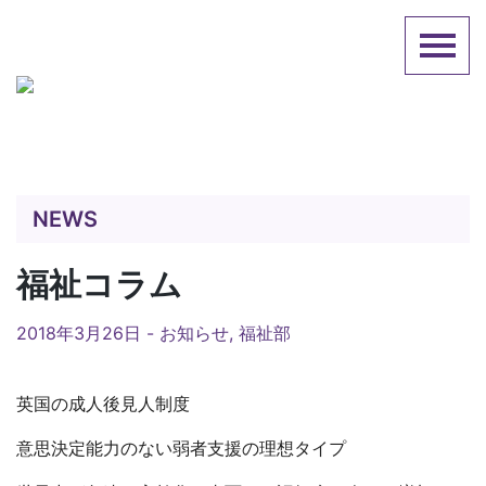
Skip
英国日本人会
to
content
NEWS
福祉コラム
2018年3月26日 -
お知らせ
,
福祉部
英国の成人後見人制度
意思決定能力のない弱者支援の理想タイプ