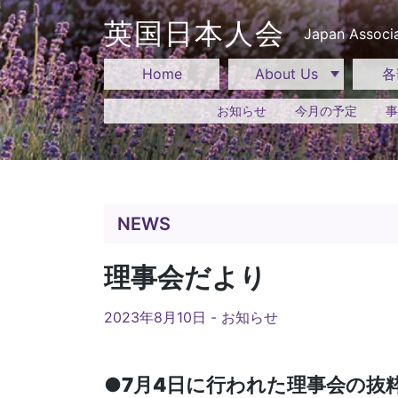
Skip
to
英国日本人会
Japan Associa
content
Home
About Us
各
お知らせ
今月の予定
事
NEWS
理事会だより
2023年8月10日 -
お知らせ
●7月4日に行われた理事会の抜