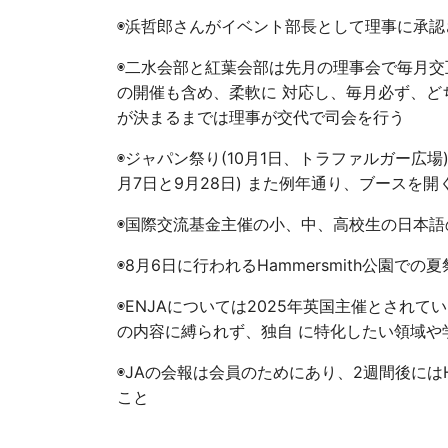
◉浜哲郎さんがイベント部長として理事に承認
◉二水会部と紅葉会部は先月の理事会で毎月交
の開催も含め、柔軟に 対応し、毎月必ず、ど
が決まるまでは理事が交代で司会を行う
◉ジャパン祭り(10月1日、トラファルガー広場
月7日と9月28日) また例年通り、ブースを開
◉国際交流基金主催の小、中、高校生の日本語
◉8月6日に行われるHammersmith公園で
◉ENJAについては2025年英国主催とされ
の内容に縛られず、独自 に特化したい領域や
◉JAの会報は会員のためにあり、2週間後には
こと