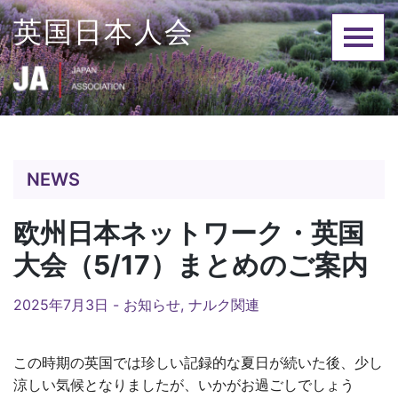
Skip
英国日本人会
to
content
NEWS
欧州日本ネットワーク・英国
大会（5/17）まとめのご案内
2025年7月3日 -
お知らせ
,
ナルク関連
この時期の英国では珍しい記録的な夏日が続いた後、少し
涼しい気候となりましたが、いかがお過ごしでしょう