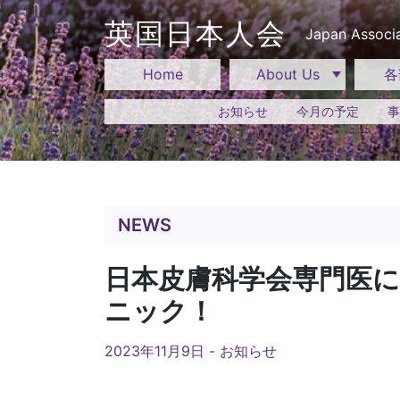
Skip
to
英国日本人会
Japan Associa
content
Home
About Us
各
お知らせ
今月の予定
事
NEWS
日本皮膚科学会専門医
ニック！
2023年11月9日 -
お知らせ