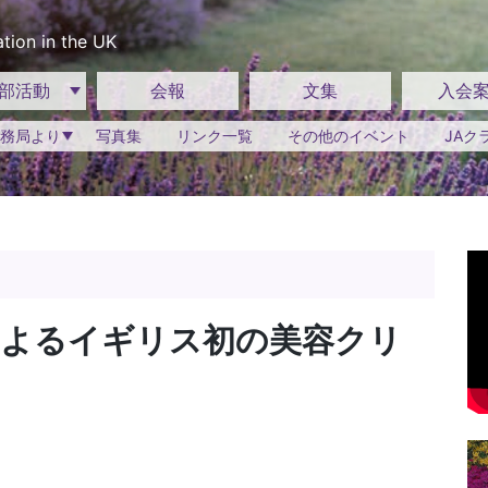
tion in the UK
部活動
会報
文集
入会
務局より
写真集
リンク一覧
その他のイベント
JAク
によるイギリス初の美容クリ