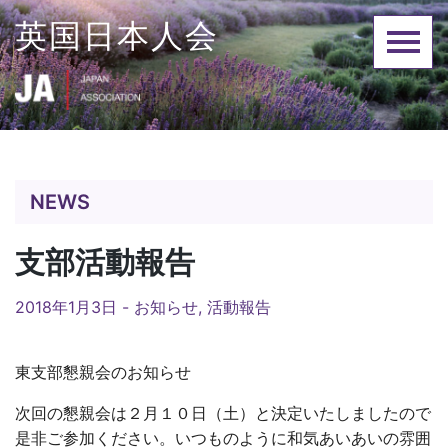
Skip
英国日本人会
to
content
NEWS
支部活動報告
2018年1月3日 -
お知らせ
,
活動報告
東支部懇親会のお知らせ
次回の懇親会は２月１０日（土）と決定いたしましたので
是非ご参加ください。いつものように和気あいあいの雰囲