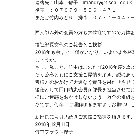
連絡先：山本 郁子 imandry@tiscali.co.uk
携帯 ：０７９７９ ５９６ ４７１
または竹内みどり 携帯 ０７７７ー４４７
西支部以外の会員の方も大歓迎ですので万障
福祉部長交代のご報告とご挨拶
2018年も余すとこ僅かとなり、いよいよ冬
しょうか。
さて、私こと、竹中はこのたび2018年度の
たり公私ともにご支援ご厚情を頂き、誠にあ
皆様方のおかげで大過なく責任を果たせさせ
後任として田口晴恵会員が部長を担当させて
様にご迷惑をおかけしないよう、万全の引継
存です。何卒、ご理解頂きますようお願い申
新部長にも引き続きご支援ご指導を頂きます
2018年12月11日
竹中ブラウン厚子