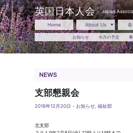
Skip
to
英国日本人会
Japan Associa
content
Home
About Us
各
お知らせ
今月の予定
事
NEWS
支部懇親会
2018年12月20日 -
お知らせ
,
福祉部
北支部
２０１9年2月8日(金) 12時より14時まで