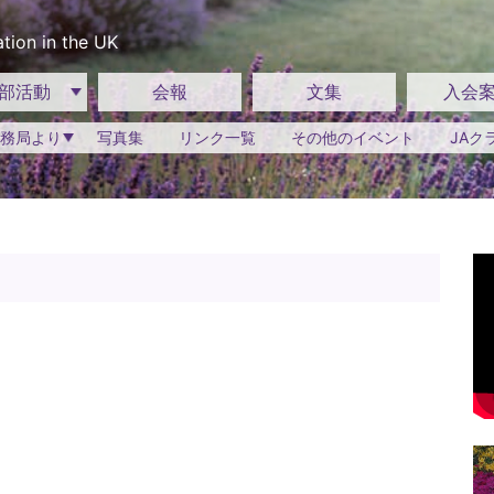
tion in the UK
部活動
会報
文集
入会
務局より
写真集
リンク一覧
その他のイベント
JAク