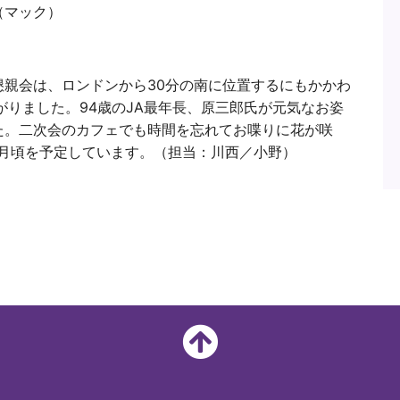
（マック）
懇親会は、ロンドンから30分の南に位置するにもかかわ
がりました。94歳のJA最年長、原三郎氏が元気なお姿
た。二次会のカフェでも時間を忘れてお喋りに花が咲
３月頃を予定しています。（担当：川西／小野）