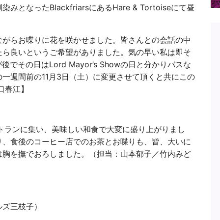
たBlackfriarsにあるHare & Tortoiseにて昼
ながらお喋りに花を咲かせました。皆さんとの会話の中
たら良いというご希望がありました。気の早い私は即そ
その日はLord Mayor’s Showの日と分かりバスな
の一週間前の
11月3日（土）
に変更させて頂くと共にこの
口春江】
トランに集い、美味しい和食で大変に盛り上がりまし
り、食後のコーヒー店でのお茶とお喋りも、皆、大いに
は胸を撫でおろしました。（担当：山本郁子／竹内みど
ルズ三枝子）