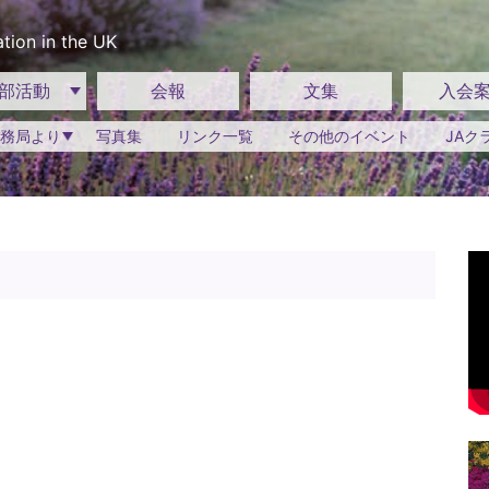
tion in the UK
部活動
会報
文集
入会
務局より
写真集
リンク一覧
その他のイベント
JAク