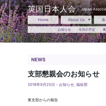
Skip
to
英国日本人会
Japan Associa
content
Home
About Us
各
お知らせ
今月の予定
事
NEWS
支部懇親会のお知らせ
2018年9月25日 -
お知らせ
,
福祉部
東支部からの報告