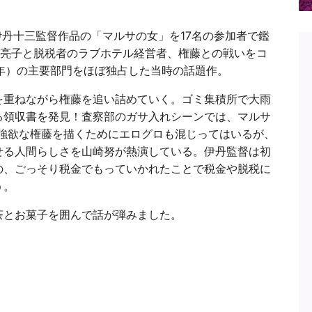
別館 にて伊丹十三監督作品の「マルサの女」を17名の参加者で鑑
官亮子と脱税者のラブホテル経営者、権藤との戦いをコ
8年）の主要部門をほぼ独占した当時の話題作。
を重ねながら権藤を追い詰めていく。ゴミ集積所で大雨
る領収書を発見！査察部のガサ入れシーンでは、マルサ
。強欲な権藤を描くためにエログロも混じってはいるが、
せる人間らしさを山崎努が熱演している。伊丹監督は初
の、ごっそり税金でもっていかれたことで税金や脱税に
う。
茶とお菓子を囲んで話が弾みました。