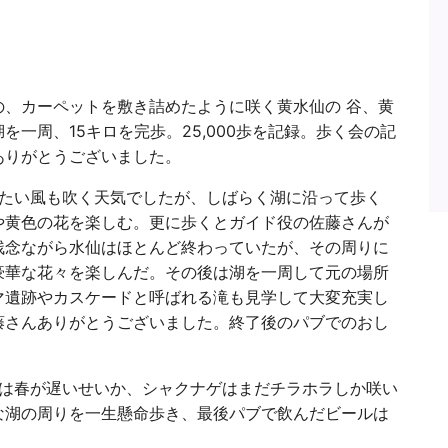
、カーペットを敷き詰めたように咲く黄水仙の 谷、黄
一周、15キロを完歩。25,000歩を記録。歩く会の記
ありがとうございました。
たい風も吹く天気でしたが、しばらく湖に沿って歩く
や黄色の花を楽しむ。更に歩くとガイド役の佐藤さんが
残念ながら水仙はほとんど終わっていたが、その周りに
豪華な花々を楽しんだ。その後は湖を一周して元の場所
マ遺跡やカスケードと呼ばれる滝も見学して大変充実し
藤さんありがとうございました。終了後のパブでのおし
）
は春が遅いせいか、シャクナゲはまだチラホラしか咲い
な湖の周りを一生懸命歩き、最後パブで飲んだビールは