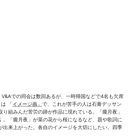
集合。V&Aでの同会は数回あるが、一時帰国などで4名も欠席
は 「
イメージ画」
で、これが苦手の人は石膏デッサン
取り組みんだ苦労の跡が作品に現れている。「朧月夜」
 。「朧月夜」が菜の花から桜になるなど、題や歌詞に
が出来上がった。各自のイメージを大切にしたい。四季
。