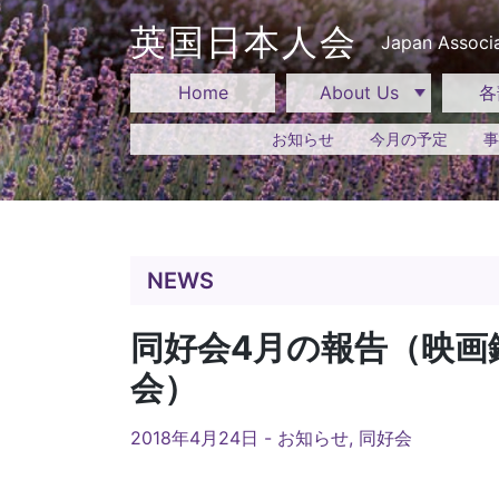
Skip
to
英国日本人会
Japan Associa
content
Home
About Us
各
お知らせ
今月の予定
事
NEWS
同好会4月の報告（映画
会）
2018年4月24日 -
お知らせ
,
同好会