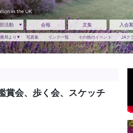
tion in the UK
部活動
会報
文集
入会
務局より
写真集
リンク一覧
その他のイベント
JAク
鑑賞会、歩く会、スケッチ