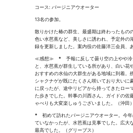
コース: バージニアウオーター
13名の参加。
散りかけた椿の群生、最盛期は終わったものの
色い水芭蕉など、美しさに誘われ、予定外の湖を
録を更新しました。案内役の佐藤洋三会員、
≪感想≫
*
予報に反して曇り空の上やや冷
と、水芭蕉が群生している所があり、白い花
おすすめの水仙の大群生がある地域に到着。
シャクナゲが既にたくさん咲いており大いに
に戻ったが、途中リビアから持ってきたロー
た歩きでした。幹事の川西さん、ガイドの佐
ゃべりも大変楽しゅうございました。（沖田
*
初めて訪れたバージニアウオーター。今年
ていなかったが、水芭蕉は見事でした。広大
最高でした。（グリーブス）