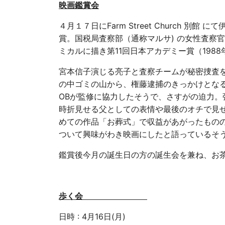
映画鑑賞会
４月１７日にFarm Street Church 
賞。国税局査察部（通称マルサ) の女性査察
ミカルに描き第11回日本アカデミー賞（198
宮本信子演じる亮子と査察チームが秘密捜査
の中ゴミの山から、権藤逮捕のきっかけとな
OBが監修に協力したそうで、さすがの迫力
時折見せる父としての表情や最後のオチで見
めての作品「お葬式」で収益があがったもの
ついて興味がわき映画にしたと語っているそ
鑑賞後今月の誕生日の方の誕生会を兼ね、お
歩く会
日時 : 4月16日(月)