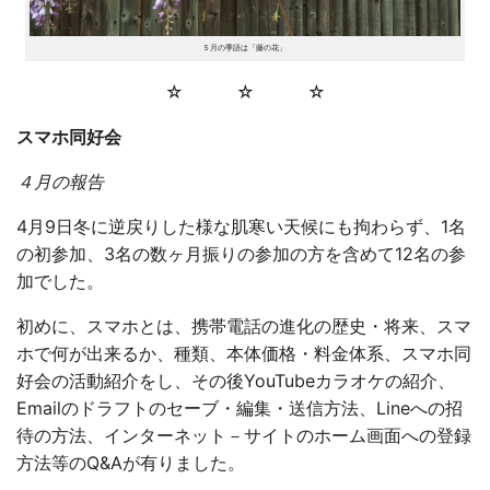
５月の季語は「藤の花」
☆ ☆ ☆
スマホ同好会
４月の報告
4月9日冬に逆戻りした様な肌寒い天候にも拘わらず、1名
の初参加、3名の数ヶ月振りの参加の方を含めて12名の参
加でした。
初めに、スマホとは、携帯電話の進化の歴史・将来、スマ
ホで何が出来るか、種類、本体価格・料金体系、スマホ同
好会の活動紹介をし、その後YouTubeカラオケの紹介、
Emailのドラフトのセーブ・編集・送信方法、Lineへの招
待の方法、インターネット－サイトのホーム画面への登録
方法等のQ&Aが有りました。