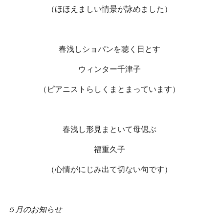
（ほほえましい情景が詠めました）
春浅しショパンを聴く日とす
ウィンター千津子
（ピアニストらしくまとまっています）
春浅し形見まといて母偲ぶ
福重久子
（心情がにじみ出て切ない句です）
５月のお知らせ