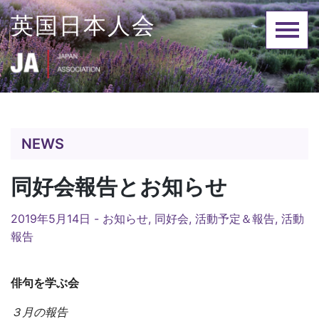
Skip
英国日本人会
to
content
NEWS
同好会報告とお知らせ
2019年5月14日 -
お知らせ
,
同好会
,
活動予定＆報告
,
活動
報告
俳句を学ぶ会
３月の報告