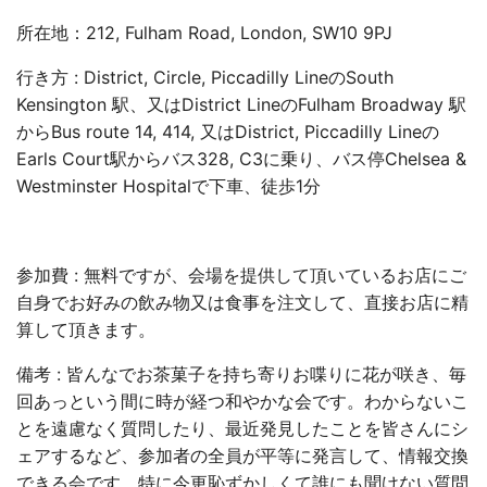
所在地：212, Fulham Road, London, SW10 9PJ
行き方 : District, Circle, Piccadilly
Line
のSouth
Kensington 駅、又はDistrict LineのFulham Broadway 駅
からBus route 14, 414, 又はDistrict, Piccadilly Lineの
Earls Court駅からバス328, C3に乗り、バス停Chelsea &
Westminster Hospitalで下車、徒歩1分
参加費 : 無料ですが、会場を提供して頂いているお店にご
自身でお好みの飲み物又は食事を注文して、直接お店に精
算して頂きます。
備考 : 皆んなでお茶菓子を持ち寄りお喋りに花が咲き、毎
回あっという間に時が経つ和やかな会です。わからないこ
とを遠慮なく質問したり、最近発見したことを皆さんにシ
ェアするなど、参加者の全員が平等に発言して、情報交換
できる会です。特に今更恥ずかしくて誰にも聞けない質問