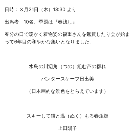
日時：３月21日（木）13:30 より
出席者 10名、季題は『春浅し』
春分の日で暖かく着物姿の福重さんを鑑賞したり会が始ま
って6年目の和やかな集いとなりました。
水鳥の川辺角（つの）組む芦の群れ
バンタースケーフ日出美
（日本画的な景色をとらえています）
スキーして猫と温（ぬく）もる春炬燵
上田陽子