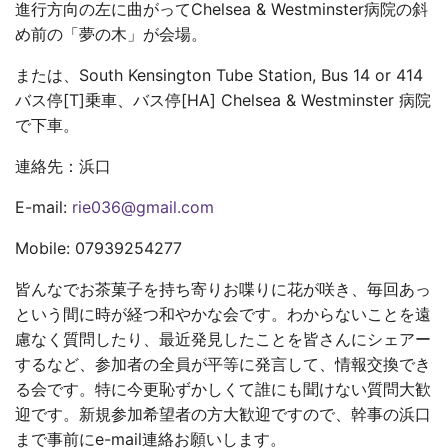
進行方向の左に曲がってChelsea & Westminster病院の斜
め前の「夢の木」が会場。
または、South Kensington Tube Station, Bus 14 or 414
バス停[T]乗車、バス停[HA] Chelsea & Westminster 病院
で下車。
連絡先：浜口
E-mail:
rie036@gmail.com
Mobile: 07939254277
皆んなでお茶菓子を持ち寄りお喋りに花が咲き、毎回あっ
という間に時が経つ和やかな会です。わからないことを遠
慮なく質問したり、最近発見したことを皆さんにシェアー
するなど、参加者の全員が平等に発言して、情報交換でき
る会です。特に今更恥ずかしくて誰にも聞けない質問大歓
迎です。新規参加希望者の方大歓迎ですので、幹事の浜口
まで事前にe-mail連絡お願いします。