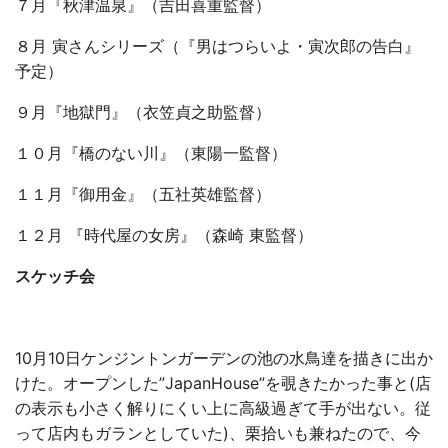
７月『秋津温泉』（吉田喜重監督）
８月 寅さんシリーズ（『男はつらいよ・寅次郎の告白』
予定）
９月『地獄門』（衣笠貞之助監督）
１０月『橋のない川』（東陽一監督）
１１月『御用金』（五社英雄監督）
１２月 『時代屋の女房』（森崎 東監督）
スケッチ会
10月10日ケンジントンガーデンの池の水鳥達を描きに出か
けた。オープンした”JapanHouse”を覗きたかった事と(店
の表示も小さく解りにくい上に高級過ぎて手が出ない。従
って店内もガランとしていた)、栗拾いも兼ねたので、今