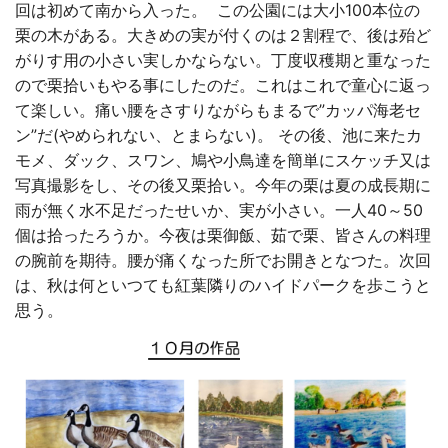
回は初めて南から入った。 この公園には大小100本位の
栗の木がある。大きめの実が付くのは２割程で、後は殆ど
がりす用の小さい実しかならない。丁度収穫期と重なった
ので栗拾いもやる事にしたのだ。これはこれで童心に返っ
て楽しい。痛い腰をさすりながらもまるで”カッパ海老セ
ン”だ(やめられない、とまらない)。 その後、池に来たカ
モメ、ダック、スワン、鳩や小鳥達を簡単にスケッチ又は
写真撮影をし、その後又栗拾い。今年の栗は夏の成長期に
雨が無く水不足だったせいか、実が小さい。一人40～50
個は拾ったろうか。今夜は栗御飯、茹で栗、皆さんの料理
の腕前を期待。腰が痛くなった所でお開きとなつた。次回
は、秋は何といつても紅葉隣りのハイドパークを歩こうと
思う。