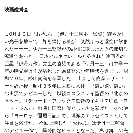
映画鑑賞会
１0月１６日『お葬式』（伊丹十三脚本・監督）輝やかし
い光芒を放って上昇を続ける星が、突然ふっと虚空に飲ま
れたーーー。伊丹十三監督がの訃報に接したときの痛切な
灌漑であった。 日本のルネクレールと称された映画界の
巨星『伊丹万作』先生の遺児である「伊丹十三」は中学一
年の時父親万作が病死した為貧窮の少年時代を過ごし、昭
和２９年、松山南高を卒業した。 上京して商業デザイナ
ーを経た後、昭和３５年に大映に入社、『嫌い嫌い嫌い』
の主演でデビユーした。以後ニコラスレイ監督の『北京の
５５日』リチャード・ブルックス監督のイギリス映画『ロ
ード・ジム』に出演し国際俳優として名を挙げた。その傍
ら『ヨーロッパ退屈日記』で、博識のエッセイストとして
注目を浴びた。 今回上映した『お葬式』は伊丹十三監督
のデビユー作で、爆発的なヒットとなった。私は郷土の先