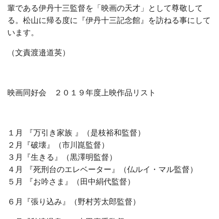
輩である伊丹十三監督を「映画の天才」として尊敬して
る。松山に帰る度に『伊丹十三記念館』を訪ねる事にして
います。
（文責渡邉道英）
映画同好会 ２０１９年度上映作品リスト
１月 『万引き家族 』（是枝裕和監督）
２月『破壊』（市川崑監督）
３月『生きる』（黒澤明監督）
４月 『死刑台のエレベーター』（仏ルイ・マル監督）
５月 『お吟さま』（田中絹代監督）
６月『張り込み』（野村芳太郎監督）