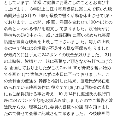
としています、皆様 ご健勝にお過ごしのこととお喜び申
し上げます。 8年以上に亘り毎月皆様に楽しんで頂いた映
画同好会は3月の 上映が最後で暫く活動を休止させて頂い
ております。この間、邦 画、洋画を合わせて100本ほどの
名画といわれる作品を鑑賞し て参りました。渡邊氏がお
手持ちのDVD中から、或いは帰国時 に買い求められ毎度
話題が豊富な映画を上映して下さいまし た。毎月の上映
会の中で時には会場費が不足する様な事態もあ りました
が最終的には手元に247ポンドの現金が残りました。 3月
の上映後、皆様とご一緒に茶菓など頂きながら打ち上げ会
を 企画しておりましたがこのCovid-19が脅威を奮い始め
て企画だ けで実施されずに本日に至っておりました。こ
の余剰金の使途を 幹部と検討した結果、渡邊氏が現在進
められている映画製作に 役立てて頂ければ同好会の皆様
にもご納得頂ける事と考え、10 月14日に渡邊氏の銀行口
座に247ポンド全額をお振込み致しま したのでご報告と渡
邊氏からの、理事並びに会員の皆様への謝 辞を頂きまし
たので併せて会報に記載させて頂きました。 今後映画同