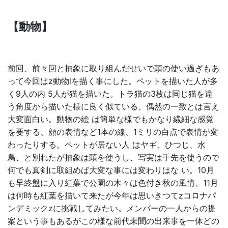
【動物】
前回、前々回と抽象に取り組んだせいで頭の使い過ぎもあ
って今回はz動物lを描く事にした。ペットを描いた人が多
く9人の内 5人が猫を描いた。トラ猫の3枚は同じ猫を違
う角度から描いた様に良く似ている、偶然の一致とは言え
大変面白い。動物の絵 は簡単な様でもかなり繊細な感覚
を要する、顔の表情など1本の線、1ミリの白点で表情が変
わったりする。ペットが居ない人 はヤギ、ひつじ、水
鳥、と別れたが抽象は頭を使うし、写実は手先を使うので
何でも真剣に取組めば大変な事には変わりはな い。10月
も早終盤に入り紅葉で公園の木々は色付き秋の風情、11月
は何時も紅葉を描いて来たが今年は思いきつてzコロナパ
ンデミックzに挑戦してみたい。メンバーの一人からの提
案という事もあるがこの様な前代未聞の出来事を一体どの