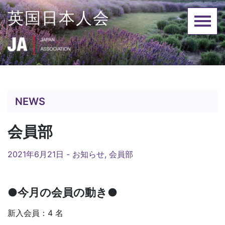
Skip
英国日本人会
to
content
NEWS
会員部
2021年6月21日 -
お知らせ
,
会員部
●今月の会員の動き●
新入会員：4 名