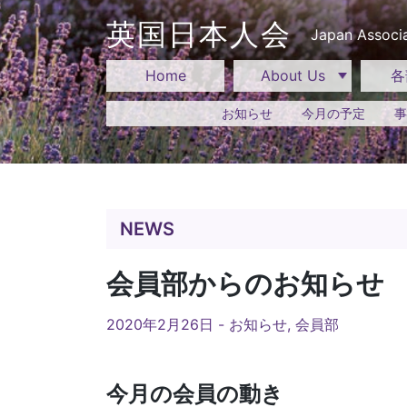
Skip
to
英国日本人会
Japan Associa
content
Home
About Us
各
お知らせ
今月の予定
事
NEWS
会員部からのお知らせ
2020年2月26日 -
お知らせ
,
会員部
今月の会員の動き