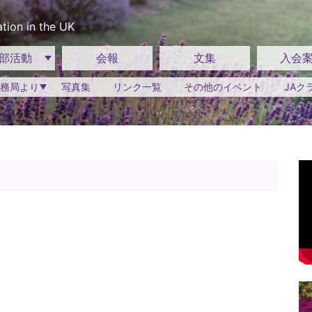
tion in the UK
部活動
会報
文集
入会
務局より
写真集
リンク一覧
その他のイベント
JAク