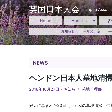
Skip
to
英国日本人会
Japan Associa
content
Home
About Us
各
お知らせ
今月の予定
事
NEWS
ヘンドン日本人墓地清
2018年10月27日 -
お知らせ
,
墓地管理部
好天に恵まれた20日（土）秋の墓地清掃、供