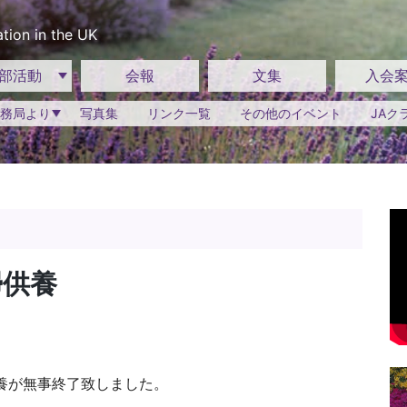
tion in the UK
部活動
会報
文集
入会
務局より
写真集
リンク一覧
その他のイベント
JAク
掃供養
養が無事終了致しました。