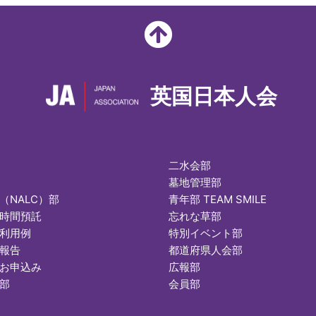
英国日本人会
二水会部
墓地管理部
（NALC）部
青年部 TEAM SMILE
時間預託
忘れな草部
利用例
特別イベント部
報告
都道府県人会部
お申込み
広報部
部
会員部