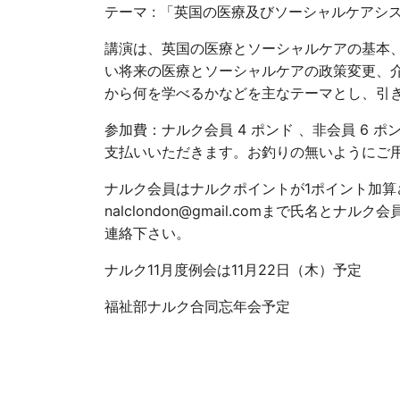
テーマ : 「英国の医療及びソーシャルケアシ
講演は、英国の医療とソーシャルケアの基本
い将来の医療とソーシャルケアの政策変更、
から何を学
べるかなどを主なテーマとし
、引
参加費：ナルク会員 4 ポンド 、非会員 6
支払いいただきます。お釣りの無いようにご
ナルク会員はナルクポイントが1ポイント
nalclondon@gmail.com
まで氏名とナルク会員
連絡下さい。
ナルク11月度例会は
11月22日（木）
予定
福祉部ナルク合同忘年会予定