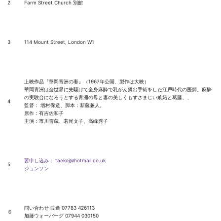
2
Farm Street Church 別館
3
114 Mount Street, London W1
上映作品『華岡青洲の妻』（1967年公開、製作は大映）
華岡青洲は全世界に先駆けて全身麻酔で乳がん摘出手術をした江戸時代の医師。麻酔
の実験台になろうとする青洲の母と妻の美しくもすさまじい嫉妬と葛藤、、
4
監督： 増村保造、脚本：新藤兼人。
原作：有吉佐和子
主演：市川雷蔵、若尾文子、高峰秀子
要申し込み： taekoj@hotmail.co.uk
5
ジョンソン
問い合わせ 渡邊 07783 426113
６
加藤ウォーバーグ 07944 030150