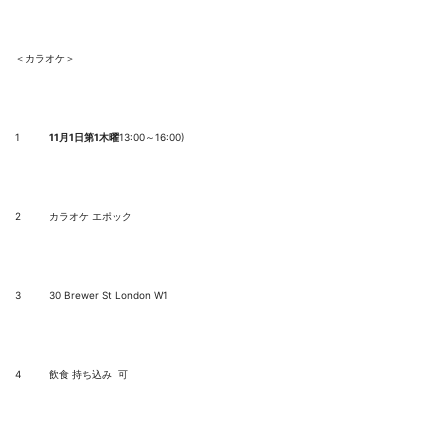
＜カラオケ＞
1
11
月
1
日第
1
木曜
13:00～16:00)
2
カラオケ エポック
3
30 Brewer St London W1
4
飲食 持ち込み 可