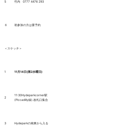
5
竹内 0777 4476 293
６
初参加の方は要予約
＜スケッチ＞
1
11
月
14
日
(
第
2
水曜日
)
11:30Hydeparkcorner駅
2
(Piccadilly線).改札口集合
3
Hydeparkの南東から入る