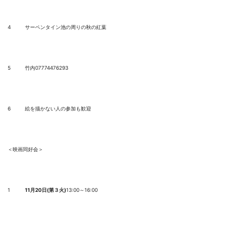
4
サーペンタイン池の周りの秋の紅葉
5
竹内07774476293
6
絵を描かない人の参加も歓迎
＜映画同好会＞
1
11
月
20
日
(
第３火
)
13:00～16:00