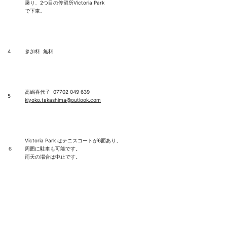
乗り、2つ目の停留所Victoria Park
で下車。
4
参加料 無料
高嶋喜代子 07702 049 639
5
kiyoko.takashima@outlook.com
Victoria Park はテニスコートが6面あり、
６
周囲に駐車も可能です。
雨天の場合は中止です。