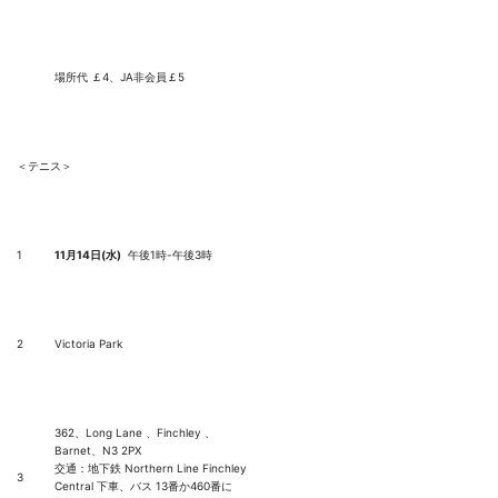
場所代 ￡4、JA非会員￡5
＜テニス＞
1
11
月
14
日
(
水
)
午後1時-午後3時
2
Victoria Park
362、Long Lane 、Finchley 、
Barnet、N3 2PX
交通：地下鉄 Northern Line Finchley
3
Central 下車、バス 13番か460番に