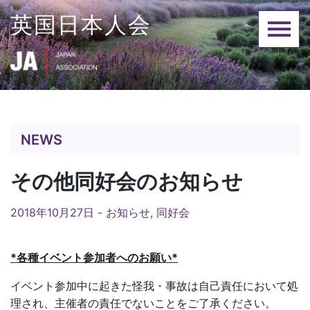
Skip
英国日本人会
to
content
NEWS
その他同好会のお知らせ
2018年10月27日 -
お知らせ
,
同好会
*
各種イベント参加者へのお願い
*
イベント参加中に起きた怪我・事故は自己責任において処
理され、主催者の責任でないことをご了承ください。