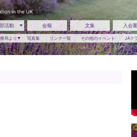
tion in the UK
部活動
会報
文集
入会
務局より
写真集
リンク一覧
その他のイベント
JAク
て