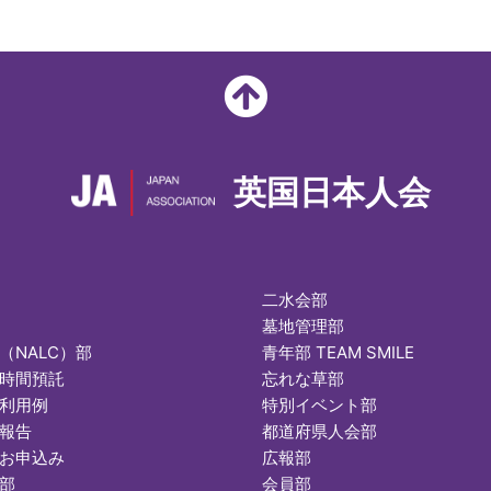
英国日本人会
二水会部
墓地管理部
（NALC）部
青年部 TEAM SMILE
時間預託
忘れな草部
利用例
特別イベント部
報告
都道府県人会部
お申込み
広報部
部
会員部