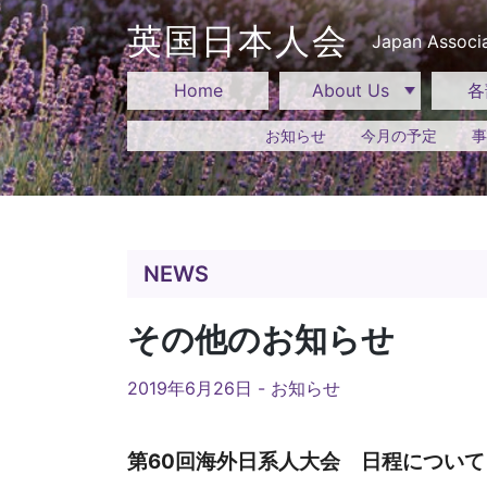
Skip
to
英国日本人会
Japan Associa
content
Home
About Us
各
お知らせ
今月の予定
事
NEWS
その他のお知らせ
2019年6月26日 -
お知らせ
第60回海外日系人大会 日程につい