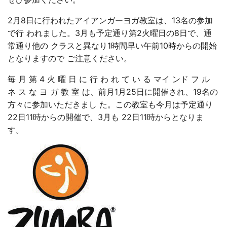
2月8日に行われたアイアンガーヨガ教室は、13名の参加
で行 われました。3月も予定通り第2火曜日の8日で、通
常通り他の クラスと異なり1時間早い午前10時からの開始
となりますので ご注意ください。
毎 月 第 4 火 曜 日 に 行 わ れ て い る マイ ンド フ ル
ネ ス な ヨ ガ 教 室 は、前月1月25日に開催され、19名の
方々に参加いただきまし た。この教室も今月は予定通り
22日11時からの開催で、3月も 22日11時からとなりま
す。