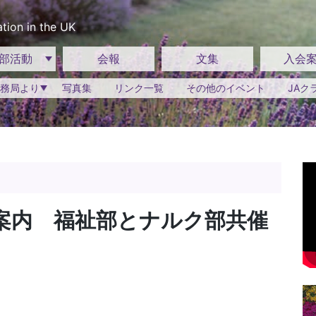
tion in the UK
部活動
会報
文集
入会
務局より
写真集
リンク一覧
その他のイベント
JAク
ご案内 福祉部とナルク部共催