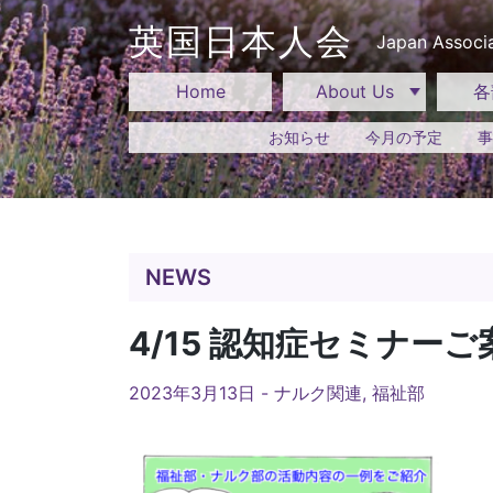
Skip
to
英国日本人会
Japan Associa
content
Home
About Us
各
お知らせ
今月の予定
事
NEWS
4/15 認知症セミナー
2023年3月13日 -
ナルク関連
,
福祉部