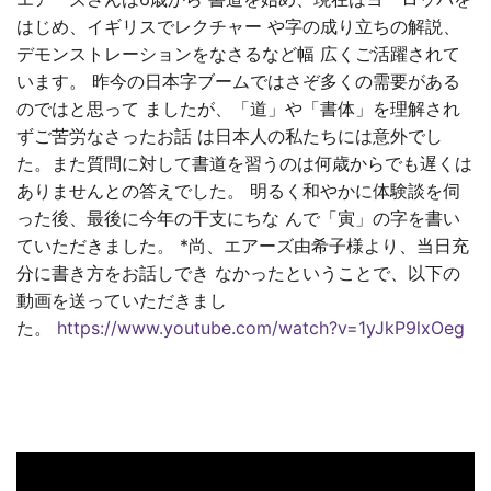
はじめ、イギリスでレクチャー や字の成り立ちの解説、
デモンストレーションをなさるなど幅 広くご活躍されて
います。 昨今の日本字ブームではさぞ多くの需要がある
のではと思って ましたが、「道」や「書体」を理解され
ずご苦労なさったお話 は日本人の私たちには意外でし
た。また質問に対して書道を習うのは何歳からでも遅くは
ありませんとの答えでした。 明るく和やかに体験談を伺
った後、最後に今年の干支にちな んで「寅」の字を書い
ていただきました。 *尚、エアーズ由希子様より、当日充
分に書き方をお話しでき なかったということで、以下の
動画を送っていただきまし
た。
https://www.youtube.com/watch?v=1yJkP9lxOeg