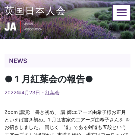
Skip
英国日本人会
to
content
NEWS
● 1 月紅葉会の報告●
2022年4月23日 -
紅葉会
Zoom 講演:「書き初め」 講 師:エアーズ由希子様お正月
といえば書き初め。1 月は書家のエアーズ由希子さんを を
お招きしました。 同じく「道」である剣道も五段という
エアーズさんは6歳から 書道を始め、現在はヨーロッパを