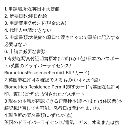
1. 申請場所:在英日本大使館
2. 所要日数:即日配給
3. 申請費用:7ポンド(現金のみ)
4. 代理人申請:できない
5. 申請書類:大使館の窓口で渡されるので事前に記入する
必要はない
6. 申請に必要な書類
1 有効な写真付証明書原本(いずれか1点)/日本のパスポー
ト/英国のドライバーライセンス/
BiometricsResidencePermi(t BRPカード)
2 英国滞在許可を確認できるもの(いずれか1点)
Biometrics Residence Permit(BRPカード)/英国在住許可
印、査証(ビザ)の貼付されたパスポート
3 現在の本籍が確認できる戸籍抄本(謄本)または住民票(本
籍記載)*写しでも可能。発行日は問われま. せん
4 現住所の署名書類(いずれか1点)
英国のドライバーライセンス/電気、ガス、水道または携