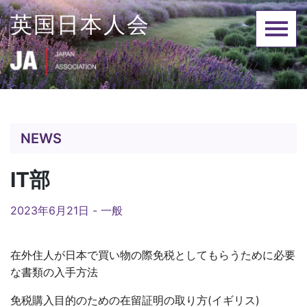
Skip
英国日本人会
to
content
NEWS
IT部
2023年6月21日 -
一般
在外住人が日本で買い物の際免税としてもらうために必要
な書類の入手方法
免税購入目的のための在留証明の取り方(イギリス)