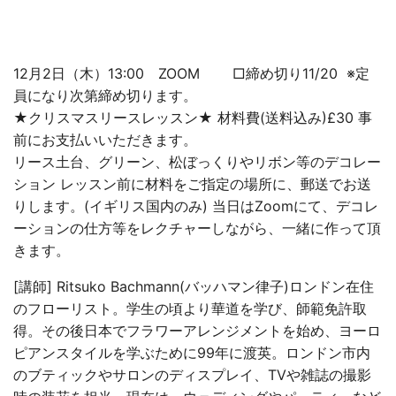
12月2日（木）13:00 ZOOM □締め切り11/20 ※定
員になり次第締め切ります。
★クリスマスリースレッスン★ 材料費(送料込み)£30 事
前にお支払いいただきます。
リース土台、グリーン、松ぼっくりやリボン等のデコレー
ション レッスン前に材料をご指定の場所に、郵送でお送
りします。(イギリス国内のみ) 当日はZoomにて、デコレ
ーションの仕方等をレクチャーしながら、一緒に作って頂
きます。
[講師] Ritsuko Bachmann(バッハマン律子)ロンドン在住
のフローリスト。学生の頃より華道を学び、師範免許取
得。その後日本でフラワーアレンジメントを始め、ヨーロ
ピアンスタイルを学ぶために99年に渡英。ロンドン市内
のブティックやサロンのディスプレイ、TVや雑誌の撮影