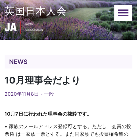
Skip
英国日本人会
to
content
NEWS
10月理事会だより
2020年11月8日 -
一般
10月7日に行われた理事会の抜粋です。
• 家族のメールアドレス登録可とする。ただし、会員の投
票権 は一家族一票とする。また同家族でも投票権希望の