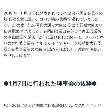
2019 年 11 月 3 日に発表され ていた当会花岡副会長への
旭 日双光章伝達が、コロナ禍の 影響で遅れていました
が、こ の度下記の写真の通り大使公 邸にて長嶺大使より
伝達受章 されました。花岡副会長は在英日本商工会議所
の事務総長を 過去 12 年に及び任じておられ、ジャパン祭
りの実行委員長も 昨年より任じており、又桜植樹実行委
員会副委員長等の功績 が認められました。改めてお祝い
を申し上げます。
●1月7日に行われた理事会の抜粋●
◉2月26日（金）に開催される総会についての打ち合わせ