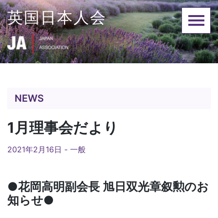
Skip
英国日本人会
to
content
NEWS
1月理事会だより
2021年2月16日 -
一般
●花岡高明副会長 旭日双光章叙勲のお
知らせ●