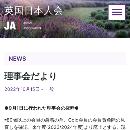
Skip
英国日本人会
to
content
NEWS
理事会だより
2022年10月15日 -
一般
●9月1日に行われた理事会の抜粋●
◉80歳以上の会員の急増の為、Gold会員の会員費免除の見
直しを確認、来年度(2023/2024年度)より廃止とする。現