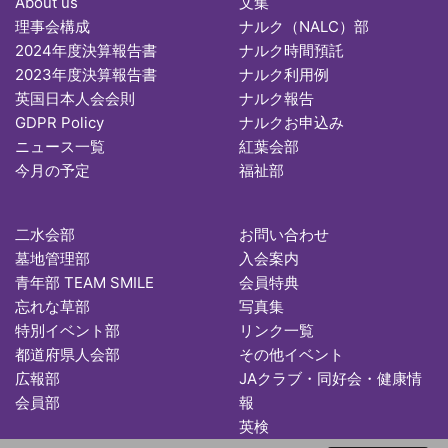
About us
文集
理事会構成
ナルク（NALC）部
2024年度決算報告書
ナルク時間預託
2023年度決算報告書
ナルク利用例
英国日本人会会則
ナルク報告
GDPR Policy
ナルクお申込み
ニュース一覧
紅葉会部
今月の予定
福祉部
二水会部
お問い合わせ
墓地管理部
入会案内
青年部 TEAM SMILE
会員特典
忘れな草部
写真集
特別イベント部
リンク一覧
都道府県人会部
その他イベント
広報部
JAクラブ・同好会・健康情
会員部
報
英検