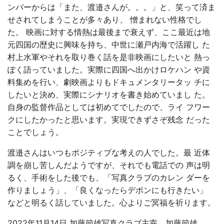
ンバーからは「また、渡邉さんが。。。」と、笑って済ま
せされてしまうことが多々あり、 憎まれない性格でし
た。 映画に対する情熱は最後まで衰えず、ここ最近は地
元四国の歴史に興味を持ち、中世に瀬戸内海で活躍し た
村上水軍やそれを取り巻く話を是非映画にしたいと 熱っ
ぽく語っていました。実際に四国へ出かけロケハン や資
料集めを行い、劇映画よりもドキュメンタリータッ チに
したいと決め、実際にシナリオを書き始めていまし た。
自身の監督作品としては初めてでしたので、ライ フワー
クにしたかったと思います。実現できずさぞ残念 だった
ことでしょう。
渡邉さんはいつもポジティブな考えの人でした。最 近体
調を崩し苦しんだようですが、それでも電話での 声は明
るく、手術をした後でも、「写真クラブのカレン ダーを
作りましょう」、「良くなったらデボンにも行きたい」
などと明るく話していました。心よりご冥福を祈ります。
2022年11月14日 加藤節雄写真クラブ主宰、加藤節雄