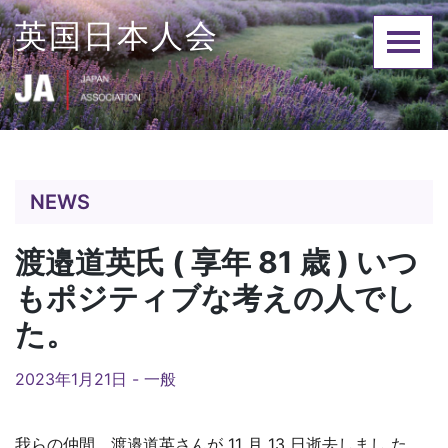
Skip
英国日本人会
to
content
NEWS
渡邉道英氏 ( 享年 81 歳 ) いつ
もポジティブな考えの人でし
た。
2023年1月21日 -
一般
我らの仲間、渡邉道英さんが 11 月 13 日逝去しまし た。