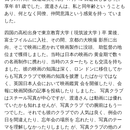
享年 81 歳でした。渡邉さんは、私と同年齢とい うことも
あり、何となく同僚、仲間意識という感覚を持っ ていま
した。
四国の高松出身で東京教育大学 ( 現筑波大学 ) 卒 業後、
富士フイルムに入社、その間、京都の大映撮 影所に出
向、そこで映画に惹かれて映画製作に没頭、 助監督の地
位まで獲得しました。当時は日本の映画の 黄金期で数々
の名画制作に携わり、当時のスターたち とも交流を持ち
ました。彼の映画の知識は深く、ロン ドンに移住してか
らも写真クラブで映画の知識を披瀝 したばかりではな
く、英国日本人会において映画鑑賞 会を開催したり、会
報に映画関係の記事を投稿したり しました。 写真クラブ
はスチール写真が中心ですが、渡邉さん は動画には優れ
ていたかも知れませんが、写真クラブ での腕前はもう一
つでした。それでも彼のクラブでの 人気は良く、例会の
日を間違えたり、忘年会の場所を 忘れたり、写真のテー
マを理解しなかったりしました が、写真クラブの他のメ