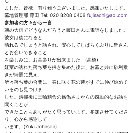
し
ました。皆様、有り難うございました。感謝いたします。
墓地管理部 藤田 Tel: 020 8208 0408
fujisachi@aol.com
参加者の方々から一言
朝の大雨でどうなんだろうと藤田さんに電話をしました。
彼女は後になると
晴れるでしょうと話され、安心してしばらくぶりに皆さん
とお会いできること
を楽しみに、お墓参りが出来ました。(高橋)
紅葉の濡れた落ち葉を掃き集めた後に、お墓と共に砂利敷
きが綺麗に見え、
所々落ち葉の合間に、春に咲く花の芽がすでに伸び始めて
いるのも見つけま
した。清掃後に三輪精舎の僧侶さまからの感動的なお話を
聞くことが
できたこともありがたく思っています。参加させてくださ
り、心から感謝して
います。(Yuki Johnson)