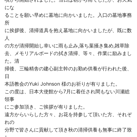
にな
ることを願い早めに墓地に向かいました。入口の墓地事務
所
に挨拶後、清掃道具を抱え墓地に向かいましたが、既に数
人
の方が清掃開始し幸いに雨も止み,落ち葉掻き集め,雑草除
去、メモリアルボードの拭き清掃、等々、作業に励みまし
た。清
掃後、三輪精舎の建心副主幹のお勤め供養が行われた後、
日
本語教会のYuki Johnson 様のお祈りが有りました。
この度は、日本大使館から7月に着任され間もない川瀬総
領事
にご参加頂き、ご挨拶が有りました。
遠方からいらした方々、お花を持参して頂いた方、それぞ
れの
分野で皆さんに貢献して頂き秋の清掃供養も無事に終了致