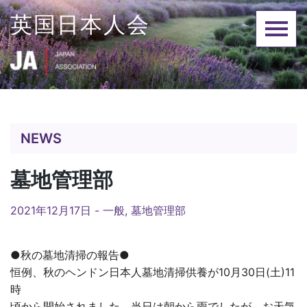
Skip
英国日本人会
to
content
NEWS
墓地管理部
2021年12月17日 -
一般
,
墓地管理部
●秋の墓地清掃の報告●
恒例、秋のヘンドン日本人墓地清掃供養が10月30日(土)11
時
頃から開始されました。当日は朝から雨でしたが、お天気