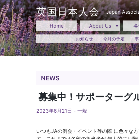
Skip
to
英国日本人会
Japan Associa
content
Home
About Us
各
お知らせ
今月の予定
事
NEWS
募集中！サポーターグ
2023年6月21日 -
一般
いつもJAの例会・イベント等の際 に色々な
す。これまでは各部の担当者が 個人的にお願