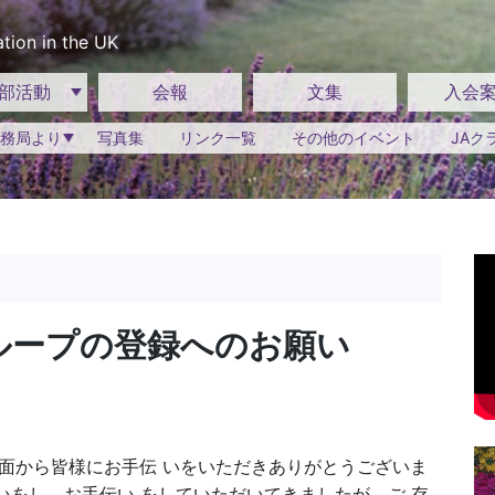
tion in the UK
部活動
会報
文集
入会
務局より
写真集
リンク一覧
その他のイベント
JAク
ループの登録へのお願い
方面から皆様にお手伝 いをいただきありがとうございま
いをし、お手伝い をしていただいてきましたが、ご 存