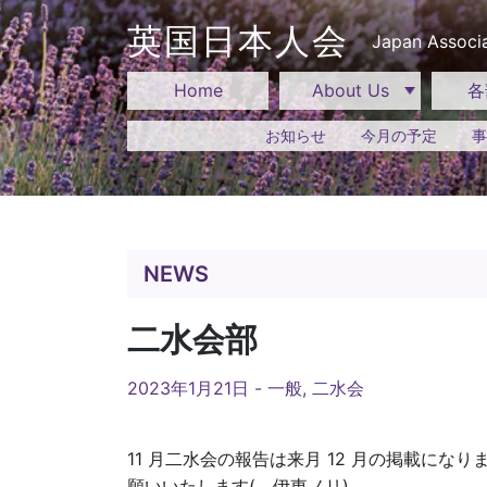
Skip
to
英国日本人会
Japan Associa
content
Home
About Us
各
お知らせ
今月の予定
事
NEWS
二水会部
2023年1月21日 -
一般
,
二水会
11 月二水会の報告は来月 12 月の掲載にな
願いいたします(。伊東ノリ)