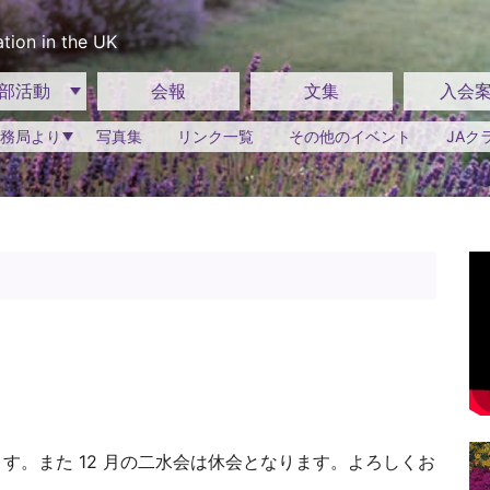
tion in the UK
部活動
会報
文集
入会
務局より
写真集
リンク一覧
その他のイベント
JAク
ります。また 12 月の二水会は休会となります。よろしくお