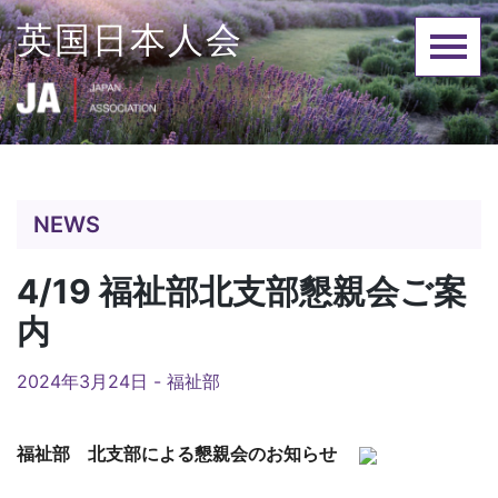
Skip
英国日本人会
to
content
NEWS
4/19 福祉部北支部懇親会ご案
内
2024年3月24日 -
福祉部
福祉部 北支部による懇親会のお知らせ