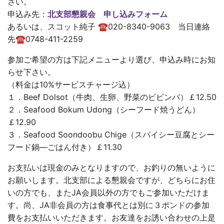
さい。
申込み先：
北支部懇親会 申し込みフォーム
あるいは、スコット純子 ☎020-8340-9063 当日連絡
先☎0748-411-2259
参加ご希望の方は下記メニューより選び、申込み時にお知
らせ下さい。
（料金は10%サービスチャージ込）
１．Beef Dolsot（牛肉、生卵、野菜のビビンバ）￡12.50
２．Seafood Bokum Udong（シーフード焼うどん）
￡12.90
３．Seafood Soondoobu Chige（スパイシー豆腐とシー
フード鍋―ごはん付き）￡11.30
お支払いは現金のみとなりますので、お釣りの無いように
お願いします。北支部による懇親会ですが、どちらにお住
いの方でも、またJA会員以外の方でもご参加いただけま
す。尚、JA非会員の方は食事代とは別に３ポンドの参加
費をお支払いいただきます。お友達をお誘い合わせの上是