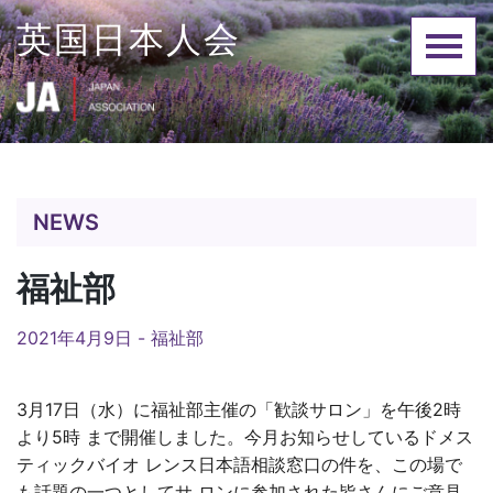
Skip
英国日本人会
to
content
NEWS
福祉部
2021年4月9日 -
福祉部
3月17日（水）に福祉部主催の「歓談サロン」を午後2時
より5時 まで開催しました。今月お知らせしているドメス
ティックバイオ レンス日本語相談窓口の件を、この場で
も話題の一つとしてサ ロンに参加された皆さんにご意見