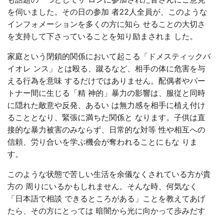
を伺いました。その日の参加 者22人全員が、このような
インフォメーションを多くの方に知ら せることの大切さ
を支持して下さっていることを知り励まされま した。
家庭という閉鎖的関係において起こる「ドメスティックバ
イオレ ンス」とは殴る、蹴るなど、相手の体に危害を与
える行為を意味 するだけではありません。配偶者やパー
トナー間に生じる「精 神的」暴力の影響は、服従と同時
に隠れた敵意や反発、あるい は無力感を相手に植え付け
ることとなり、緊張に満ちた関係と なります。子供は直
接的な暴力被害のみならず、日常的な対等 性や相互への
信頼、労り合いを学ぶ機会が奪われることにもな りま
す。
このような状態で苦しい生活を余儀なくされている方が貴
方の 周りにいるかもしれません。そんな時、何気なく
「日本語で相談 できるところがある」ことを教えてあげ
たら、その方にとっては 暗闇から光に向かって歩みだす